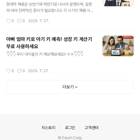
현대차 채용은 상반기와 하반기로 나뉘어 운영되며, 일정
에 따라 전략적인 준비가 필요합니다. 각 시기의 채용 시점,
전형 흐름, 주요 직무와 지원자 대상 등을 한눈에 비교하고
작성시간
0
0
2025. 7. 27.
정리했습니다. 시기별로 준비 전략을 수립하고 싶은 분께
필독 콘텐츠입니다.
아빠 엄마 키로 아기 키 예측! 성장 키 계산기
무료 사용하세요
글 내용
👇👇👇 우리 아이들의 키 예상해보세요!! ㅎㅎ👇👇👇
작성시간
0
0
2025. 7. 27.
더보기
의안내
티스토리
로그인
고객센터
© Daum Corp.