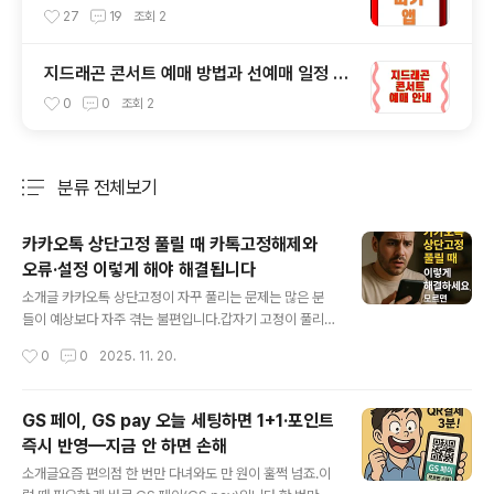
앱 가이드
27
19
조회
2
지드래곤 콘서트 예매 방법과 선예매 일정 총
정리
0
0
조회
2
분류 전체보기
주요 글 목록
카카오톡 상단고정 풀릴 때 카톡고정해제와
오류·설정 이렇게 해야 해결됩니다
글 내용
소개글 카카오톡 상단고정이 자꾸 풀리는 문제는 많은 분
들이 예상보다 자주 겪는 불편입니다.갑자기 고정이 풀리
면 중요한 대화방이 아래로 내려가서 놓치기 쉽고, 왜 이런
작성시간
0
0
2025. 11. 20.
현상이 반복되는지 궁금함만 더 커지곤 합니다.이번 글에
서는 상단고정이 풀리는 원인과 해결 방법을 실제 사례 중
심으로 이해하기 쉽게 정리했습니다.특히 업데이트 후 발
GS 페이, GS pay 오늘 세팅하면 1+1·포인트
생하는 변화나 오픈채팅에서 발생하는 고정 불안정 문제처
즉시 반영—지금 안 하면 손해
럼 놓치기 쉬운 부분까지 함께 설명드립니다.이 글을 읽으
글 내용
시면 이제는 상단고정이 왜 풀리는지, 그리고 어떻게 다시
소개글요즘 편의점 한 번만 다녀와도 만 원이 훌쩍 넘죠.이