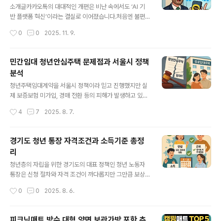
부터 프리미엄까지 뭐가 다를까?티빙을 처음 시작하려고
소개글카카오톡의 대대적인 개편은 비난 속에서도 ‘AI 기
보면 요금제가 왜 이렇게 많은지 깜짝 놀라실 거예요.광고
반 플랫폼 혁신’이라는 결실로 이어졌습니다.처음엔 불편
형이니 스탠다드니 프리미엄이니, 이름만 보면 무슨 자동
하다는 이용자 반응이 이어졌지만, 개편 이후 카카오톡의
작성시간
0
0
2025. 11. 9.
차 트림 보는 것 같죠?하지만 사실 구조를 알고 보면 아주
체류시간과 광고매출은 오히려 상승했습니다.그 중심에는
단순합니다.차이는 바로 “가격 ..
AI챗봇과 사용자경험을 결합한 플랫폼 전략이 있었습니다.
이번 글에서는 그 전략의 구조를 데이터로 살펴보고, AI 시
민간임대 청년안심주택 문제점과 서울시 정책
대에 기업이 어떻게 반전을 이끌어낼 수 있는지를 함께 탐
분석
구합니다. 카카오톡 개편과 AI챗봇이 만든 새로운 수익 구
글 내용
조의 현실카카오톡이 개편된다고 했을 때, 많은 사람들이
청년주택임대계약을 서울시 정책이라 믿고 진행했지만 실
“이제 카톡은 끝났다!”라고 말했죠.하지만 결과는 정반대
제 보증보험 미가입, 경매 전환 등의 피해가 발생하고 있습
였습니다.사람들이 불편하다고 불평하던 그 ‘대개편’ 이후,
니다. 민간임대의 구조와 서울시 관리의 문제를 짚어봅니
작성시간
4
7
2025. 8. 7.
카카오의 실적은 오히려 반등했습니다.이쯤 되면 묻고 싶
다. 청년안심주택 경매 전세사기 임대사업자 문제까지, 청
습니다. “대체 카카오톡은 무슨 마법을 부린..
년주거정책의 현실 알아보기서울시 청년안심주택의 구조
와 문제점, 피해 사례, 대안을 모두 파악해야 진짜 안심할
경기도 청년 통장 자격조건과 소득기준 총정
수 있습니다. 계약 전 꼭 읽어야 할 청년 주거 정보의 정수
리
입니다.www.youngsdaily.com 경기도 청년 통장 자격
글 내용
조건과 소득기준 총정리청년층의 자립을 위한 경기도의 대
청년층의 자립을 위한 경기도의 대표 정책인 청년 노동자
표 정책인 청년 노동자 통장은 신청 절차와 자격 조건이 까
통장은 신청 절차와 자격 조건이 까다롭지만 그만큼 보상
다롭지만 그만큼 보상도 확실합니다. 자격 요건은 연령, 거
도 확실합니다. 자격 요건은 연령, 거주지, 근로 여부, 소득
작성시간
0
0
2025. 8. 6.
주지, 근로 여부, 소득 기준 등이 포함되meta.vitalitywe
기준 등이 포함되며, 서류가 누락되면 탈락 사유가 되므로
althlife.com..
준비가 매우 중요합니다. 특히 지원 대상과 제외 대상의 구
분이 엄격하기 때문에 본인의 상황을 정확히 파악해야 합
피크닉매트 방수 대형 양면 보관가방 포함 추