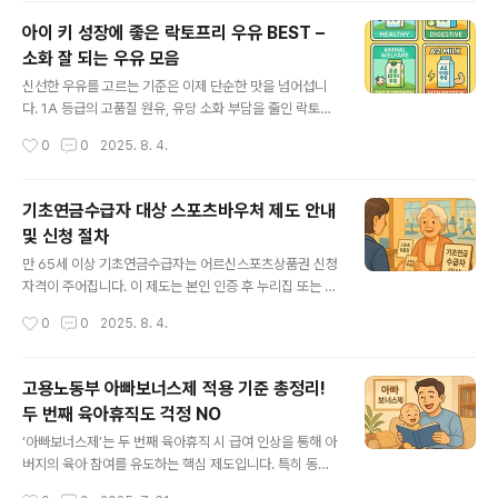
급력을 분석합니다. 노동권의 미래를 가늠해볼 수 있는 중
아이 키 성장에 좋은 락토프리 우유 BEST –
요한 정보입니다.아래 정보 글 확인하고 돈버는 정보 얻어
소화 잘 되는 우유 모음
가세요!!! 노란봉투법 뜻 내용 통과 문제점 유럽 사례까지
글 내용
정리해보기노란봉투법은 사용자 책임 확대와 손해배상 제
신선한 우유를 고르는 기준은 이제 단순한 맛을 넘어섭니
한을 통해 노동자의 권익을 보호하고자 하는 법안입니다.
다. 1A 등급의 고품질 원유, 유당 소화 부담을 줄인 락토프
사회적 합의와 제도 보완이 필수적입니다.newsfactory.
리, 윤리적 가치가 담긴 동물복지 제품이 새로운 트렌드입
작성시간
0
0
2025. 8. 4.
youngstimes.co.kr 아이..
니다. 또한, 고단백 A2 제품은 운동 후 회복에도 좋습니다.
이 글은 여러분의 라이프스타일에 꼭 맞는 제품을 제안합
니다. 아이부터 어른까지 모두가 만족할 수 있는 구성이며,
기초연금수급자 대상 스포츠바우처 제도 안내
구매 후기와 별점 기준으로 선별한 제품들이니 신뢰하고
및 신청 절차
선택하세요! 아래 글을 읽고 나에게 맞는 우유를 선택하시
글 내용
기 바랍니다!!! 신선한 1A 등급 우유 추천 리스트 – 아이들
만 65세 이상 기초연금수급자는 어르신스포츠상품권 신청
성장과 장 건강에 좋은 우유 TOP 6아이들 성장과 장 건강
자격이 주어집니다. 이 제도는 본인 인증 후 누리집 또는 주
을 고려한 1A 등급 우유부터 유당 부담 적은 A2 단백, 동
민센터에서 신청 가능하며, 최대 15만 원 스포츠상품권을
작성시간
0
0
2025. 8. 4.
물복지 우유까지 모두 갖춘 큐레이션으로 다양한 생활·소
활용해 공공체육시설을 이용할 수 있습니다. 경제적 부담
비 유형에 최적의 선..
없이 건강한 체육생활을 누리고 싶은 어르신들에게 꼭 필
요한 안내입니다. 아래 정보 글읽고 돈버는 정보 얻어가세
고용노동부 아빠보너스제 적용 기준 총정리!
요!!! 어르신스포츠상품권 기초연금수급자 공공체육시설
두 번째 육아휴직도 걱정 NO
시니어헬스케어 지원정책 알아보기어르신스포츠상품권은
글 내용
고령화 시대 체육복지의 중심 정책으로, 건강한 노후와 지
‘아빠보너스제’는 두 번째 육아휴직 시 급여 인상을 통해 아
역 경제 활성화에 기여합니다. 기초연금수급자에게 실질적
버지의 육아 참여를 유도하는 핵심 제도입니다. 특히 동일
인 혜택을 제공하며 체육시설 접근성을 높이는 핵심news
자녀에 대해 부모가 순차적으로 육아휴직을 쓰면 추가 급
작성시간