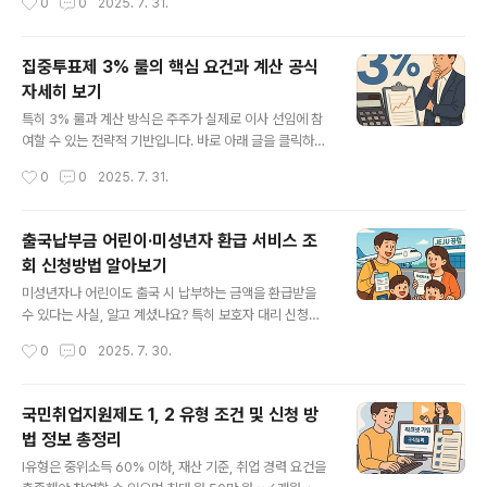
0
0
2025. 7. 31.
factory.youngstimes.co.kr 고용노동부 아빠보너스제
여 혜택이 주어집니다. 이 제도는 남성의 육아휴직 참여를
적용 기준 총정리! 두 번째 육아휴..
촉진하며, 여성의 경력단절을 완화하는 역할을 합니다. 고
소득 직장인에게도 실질적인 도움이 됩니다. 사용 조건은
집중투표제 3% 룰의 핵심 요건과 계산 공식
명확하게 고시되어 있으며 고용보험 적용 여부가 핵심입니
자세히 보기
다. 육아의 책임을 공동으로 나누는 사회 전환의 기반입니
글 내용
다. 아래 글 확인하고 돈버는 정보얻어가세요!!! 고용노동부
특히 3% 룰과 계산 방식은 주주가 실제로 이사 선임에 참
육아휴직급여 확대! 육아휴직 2번째에도 혜택? 고용보험
여할 수 있는 전략적 기반입니다. 바로 아래 글을 클릭하고
법 개정으로 아빠보너스제육아휴직급여 확대와 맞돌봄 제
돈벌어가는 정보 얻으세요!!! 집중투표제의 뜻과 장점과 단
작성시간
0
0
2025. 7. 31.
도 강화는 단순한 정책 변화가 아닙니다. 이는 출산과 경력
점 도입 상법 개정 의무화 3% 시행효과 계산 방법 도입 기
유지를 동시에 지원하며, 경제적 부담 완..
업 알아보집중투표제는 소수주주도 이사회 구성에 영향을
미칠 수 있는 제도로, 기업 지배구조의 투명성과 균형을 확
출국납부금 어린이·미성년자 환급 서비스 조
보하는 중요한 수단입니다.newsfactory.youngstime
회 신청방법 알아보기
s.co.kr 출국납부금 어린이·미성년자 환급 서비스 조회 신
글 내용
청방법 알아보기미성년자나 어린이도 출국 시 납부하는 금
미성년자나 어린이도 출국 시 납부하는 금액을 환급받을
액을 환급받을 수 있다는 사실, 알고 계셨나요? 특히 보호
수 있다는 사실, 알고 계셨나요? 특히 보호자 대리 신청이
자 대리 신청이 2025년부터 가능해져 더 많은 가족이 혜
2025년부터 가능해져 더 많은 가족이 혜택을 받을 수 있
작성시간
0
0
2025. 7. 30.
택을 받을 수 있게 되었습니다. 가족 단meta.vitalitywea
게 되었습니다. 가족 단위 여행에서는 환급 금액이 크기 때
l..
문에 절대 놓쳐선 안 됩니다. 여권 사본, 가족관계증명서만
있으면 간단히 신청이 가능해졌습니다. 작은 준비로 큰 혜
국민취업지원제도 1, 2 유형 조건 및 신청 방
택을 누릴 수 있는 제도입니다. 어린이 포함 가족 여행을 준
법 정보 총정리
비 중이라면 반드시 체크하세요. 바로 아래글 클릭하고 돈
글 내용
버는 정보 얻어가세요!!! 출국납부금환급 정의와 서비스 조
Ⅰ유형은 중위소득 60% 이하, 재산 기준, 취업 경력 요건을