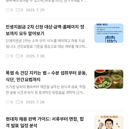
회 신청방법 아이 미성연자 제주도 사이트 정보 알아보기
충족해야 참여할 수 있으며,최대 월 50만 원 × 6개월 + 부
출국 시 납부한 금액은 조건 충족 시 환급 가능! 특히 어린
양수당과 취업 성공수당까지 제공됩니다.이 글에서는 지원
작성시간
0
0
2025. 7. 29.
이·미성년자·제주도 국제선 출국자는 반드시 확인해야 할
자격부터 신청 흐름, IAP 수립까지 실질적인 절차를 자세
정보로, 여행경비를 줄이는 최고..
히 설명합니다. 바로 아래 정보를 클릭하여 돈버는 정보 얻
어가세요!!! 국민취업지원제도 1유형 2유형 조건 신청 재신
민생지원금 2차 신청 대상·금액·홈페이지 정
청 구직촉진수당 고용촉진 장려금 취업성공수당국민취업
보까지 모두 알아보기
지원제도는 생계지원과 취업기회 확대를 동시에 제공하는
글 내용
국가 정책으로, 신청 조건, 수당 구조, 후기, 활용법을 종합
민생지원금 2차는 소득 상위 10%를 제외하고 자동 지급
적으로 정리했습니다.newsfactory.youngstimes.co.
됩니다. 건강보험료 기준을 중심으로 대상 여부를 체크하
kr 민생지원금 2차 신청 대상·금액·홈페이지 정보까지 모
고, 지급일과 신청 홈페이지도 함께 알아보세요. 바로 아래
작성시간
0
0
2025. 7. 28.
두 알아보기민생지원금 2차는 소득 상위 10%를 제외하고
글을 클릭하여 정보확인하세요!!! 민생지원금 2차 신청 기
자..
준 대상 금액 건보료 지급일 홈페이지 알아보기민생지원금
2025 시리즈는 1차와 2차의 차이점부터 신청 기준, 지급
폭염 속 건강 지키는 법 – 수분 섭취부터 운동,
구조, 건보료 기준, 홈페이지 정보까지 전 과정을 체계적으
식단, 민간요법까지
로 안내합니다. 정확한 정보를 통해 놓치지 않고 준비하세
글 내용
요.newsfactory.youngstimes.co.kr 폭염 속 건강 지
뜨거운 날씨에 몸속에서 체온을 낮추는 음식과 음료, 적절
키는 법 – 수분 섭취부터 운동, 식단, 민간요법까지뜨거운
한 운동 시간과 방식 등 효과적인 방법들을 과학적 근거와
날씨에 몸속에서 체온을 낮추는 음식과 음료, 적절한 운동
함께 소개합니다.
작성시간
0
0
2025. 7. 28.
시간과 방식 등 효과적인 방법들을 과학적 근거와 함께 소
개합니다...
현대차 채용 완벽 가이드: 서류부터 면접, 합
격 발표 일정 분석
글 내용