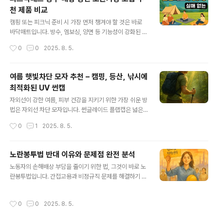
니다. 신청은 선착순이 아니므로 자격만 충족하면 누구나
천 제품 비교
가능하며, 만기 시 받는 금액도 상당히 매력적입니다. 아래
글 내용
정보글을 확인하시고 돈버는 정보 얻어가세요!! 경기도 청
캠핑 또는 피크닉 준비 시 가장 먼저 챙겨야 할 것은 바로
년 노동자 통장 사업 신청방법 자격 서류 후기까지 총정리
바닥매트입니다. 방수, 엠보싱, 양면 등 기능성이 강화된 제
경기도 청년 노동자 통장은 청년의 자산 형성과 자립 역량
품들이 인기입니다. 이번 소개글에서는 가성비와 편의성
작성시간
0
0
2025. 8. 5.
강화를 위해 설계된 프로그램입니다. 연령, 거주지, 소득 조
모두를 고려한 5가지 제품을 비교하였습니다. 각각의 제품
건 등 자격을 충족해야 하며, ..
은 초보 캠핑러부터 가족 단위 여행자까지 모두 만족시킬
수 있습니다. 제품별 보관가방 포함 여부와 사용 후기까지
여름 햇빛차단 모자 추천 – 캠핑, 등산, 낚시에
함께 정리했습니다. 확실한 야외 파트너를 찾고 있다면 이
최적화된 UV 썬캡
리스트를 참고하세요. 아래 정보 글을 확인하고 돈버는 정
글 내용
보 얻어가세요!! 캠핑매트 대형 양면 추천 TOP 5 - 방수·
자외선이 강한 여름, 피부 건강을 지키기 위한 가장 쉬운 방
은박·엠보싱·보관가방 포함 필수템야외활동의 쾌적함은 바
법은 자외선 차단 모자입니다. 썬글레이드 플랩캡은 넓은
닥에서 시작됩니다. 방수, 양면, 쿠션감, 휴대성까지 갖춘
챙과 목덮개로 완벽한 커버력을 제공하며, 박스비 모자는
작성시간
0
1
2025. 8. 5.
인기 캠핑매트 제품을 비교해보고 현명한 소비를 시작하세
대두 사이즈도 수용 가능한 편안한 착용감을 줍니다. 에이
요.newsfactory.you..
빅 썬캡은 스포츠와 조깅 등 활동적인 사람에게 최적입니
다. 본 글에서는 각 모자의 기능과 적합한 용도를 상세히 안
노란봉투법 반대 이유와 문제점 완전 분석
내하며, 구매 전 참고할 수 있는 실사용자 후기도 정리해 두
글 내용
노동자의 손해배상 부담을 줄이기 위한 법, 그것이 바로 노
었습니다. 여러분의 모자 선택이 한층 쉬워질 것입니다. 자
란봉투법입니다. 간접고용과 비정규직 문제를 해결하기 위
외선 차단 아웃도어 모자 추천 TOP 5 – 캠핑, 낚시, 스포
한 시대적 요청이 반영된 법안입니다. 정치권에서는 찬반
츠에 딱 좋은 썬캡&플랩캡 총정리야외 활동 시 필수템! 넓
이 극명하게 엇갈리고 있으며, 본회의 상정을 앞두고 있습
은 챙과 플랩으로 자외선을 효과적으로 차단하며, 가볍고
작성시간
0
0
2025. 8. 5.
니다. 해외 사례를 보면 유럽은 긍정적, 미국·일본은 보수적
통기성이 좋은 소재로 시원하고 편안합니다. 가족용부터
인 접근을 보입니다. 이 글에서는 법안의 구조와 사회적 파
스포츠용까지 다양한 스타일로..