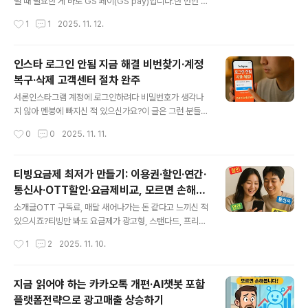
안정적으로 고정할 수 있는지 명확하게 파악하실 수 있을
럴 때 필요한 게 바로 GS 페이(GS pay)입니다.한 번만 등
것입니다. 카톡 상단고정이 왜 자꾸 풀리는지 원인부터 정
록해두면 GS25 1+1 행사, 포인트 적립, 즉시 할인, QR결
작성시간
1
1
2025. 11. 12.
확히 점검하기 카톡에서 상단고정을 해뒀는데도 자꾸 풀리
제 혜택이 자동으로 따라와요.결제할 때마다 포인트가 쌓
면 정말 답답하시죠. 어제까지 멀쩡했던 설정이 오늘은..
이고, 멤버십 등급이 올라가면서 쿠폰도 더 많이 받을 수 있
죠.예를 들어, GS25에서 GS 페이로 결제하면 음료 1+1
인스타 로그인 안됨 지금 해결 비번찾기·계정
행사 상품이 자동 할인되고, 2%의 포인트가 적립돼요.그
복구·삭제 고객센터 절차 완주
포인트는 다음 결제 때 현금처럼 바로 쓸 수 있습니다.설치
글 내용
도 아주 간단해요.앱스토어에서 ‘우리동네GS’를 검색하고,
서론인스타그램 계정에 로그인하려다 비밀번호가 생각나
로그인 후 결제수단만 등록하면 끝이에요.카드든 계좌든
지 않아 멘붕에 빠지신 적 있으신가요?이 글은 그런 분들을
한 번만 연결하면 매번 QR코드를 켜서 스캔하기만 하면 됩
위해 인스타 로그인 불가 상황부터 계정 복구, 비밀번호 재
작성시간
0
0
2025. 11. 11.
니다.게다가 GS 페이는 GS 더프레시, GS SHOP, 와인2
설정, 고객센터 절차, 그리고 계정 삭제까지 전 과정을 자세
5플..
히 안내합니다.단순히 ‘비밀번호를 잊어버렸다’ 수준이 아
니라, 전화번호나 이메일이 바뀌어 복구가 안 되는 경우, 혹
티빙요금제 최저가 만들기: 이용권·할인·연간·
은 ‘흑역사 계정을 당장 삭제하고 싶은데 로그인조차 안 되
통신사·OTT할인·요금제비교, 모르면 손해보
는 상황’까지 실제 사례를 기반으로 해결법을 정리했습니
글 내용
게됨!
다.하루라도 빨리 계정을 복구하거나 완전히 삭제하고 싶
소개글OTT 구독료, 매달 새어나가는 돈 같다고 느끼신 적
으신 분들에게, 현실적인 방법과 공식 경로를 알려드리는
있으시죠?티빙만 봐도 요금제가 광고형, 스탠다드, 프리미
게 이 글의 핵심 목표입니다.인스타 비밀번호 재설정부터
엄, 연간형 등 종류가 너무 많아 헷갈립니다.그런데 진짜 문
작성시간
1
2
2025. 11. 10.
이메일·전화 미연결 시 대안까지 단계별 복구인스타그램에
제는 가격보다 “할인을 얼마나 똑똑하게 받느냐”입니다.이
로그인하려고 할 때 “비밀번호를 잊으셨나요..
글에서는 티빙의 모든 요금제를 실제 사용자 입장에서 비
교하고, 카드·통신사·연간 할인 루트를 엮어서 가장 싸게 보
지금 읽어야 하는 카카오톡 개편·AI챗봇 포함
는 실전 비법을 보여드릴 거예요.읽고 나면 분명히 한 달 구
플랫폼전략으로 광고매출 상승하기
독료가 줄어드는 걸 체감하실 겁니다. 티빙 요금제, 광고형
글 내용